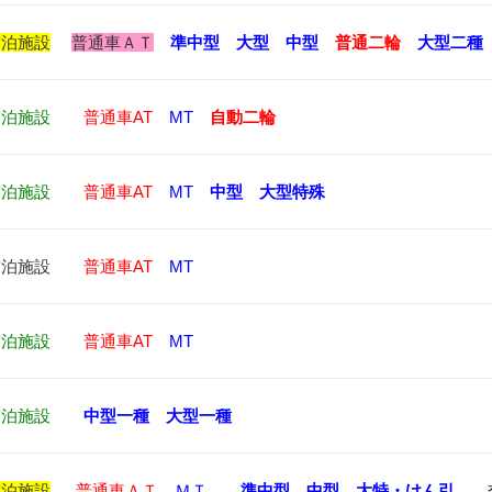
宿泊施設
普通車ＡＴ
準中型
大型
中型
普通二輪
大型二種
宿泊施設
普通車AT
MT
自動二輪
宿泊施設
普通車AT
MT
中型
大型特殊
宿泊施設
普通車AT
MT
宿泊施設
普通車AT
MT
宿泊施設
中型一種
大型一種
宿泊施設
普通車ＡＴ
ＭＴ
準中型
中型
大特・けん引
交