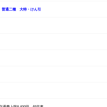
普通二種
大特・けん引
通費上限8,400円 領収書