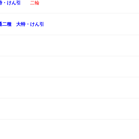
特・けん引
二輪
通二種
大特・けん引