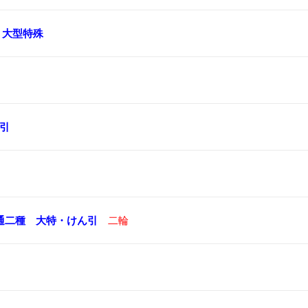
大型特殊
引
通二種
大特・けん引
二輪