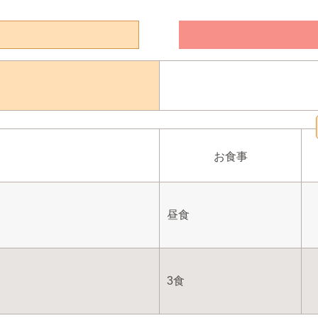
お食事
昼食
3食