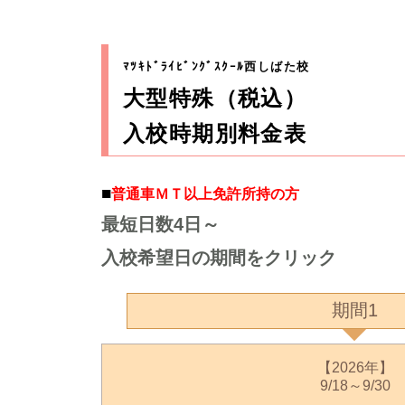
ﾏﾂｷﾄﾞﾗｲﾋﾞﾝｸﾞｽｸｰﾙ西しばた校
大型特殊（税込）
入校時期別料金表
■
普通車ＭＴ以上免許所持の方
最短日数4日～
入校希望日の期間をクリック
期間1
【2026年】
9/18～9/30