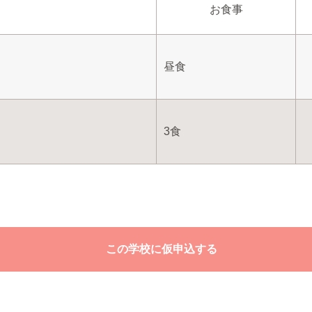
お食事
昼食
3食
この学校に仮申込する