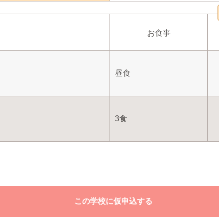
お食事
昼食
3食
この学校に仮申込する