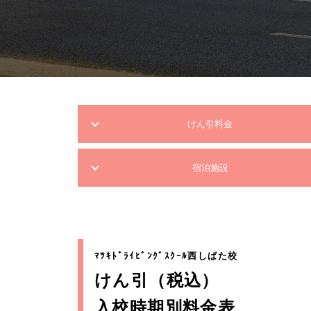
けん引料金
宿泊施設
ﾏﾂｷﾄﾞﾗｲﾋﾞﾝｸﾞｽｸｰﾙ西しばた校
けん引（税込）
入校時期別料金表