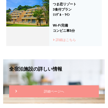
つま恋リゾート
3食付プラン
ｼﾝｸﾞﾙ・ﾂｲﾝ
Wi-Fi完備
コンビニ車5分
詳細はこちら
全宿泊施設の詳しい情報
詳細ページへ