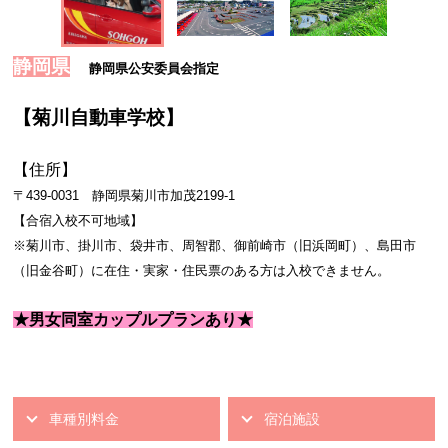
静岡県
静岡
県公安委員会指定
【菊川自動車学校】
【住所】
〒439-0031
静岡県菊川市加茂2199-1
【合宿入校不可地域】
※菊川市、掛川市、袋井市、周智郡、御前崎市（旧浜岡町）、島田市
（旧金谷町）に在住・実家・住民票のある方は入校できません。
★男女同室カップルプランあり★
車種別料金
宿泊施設