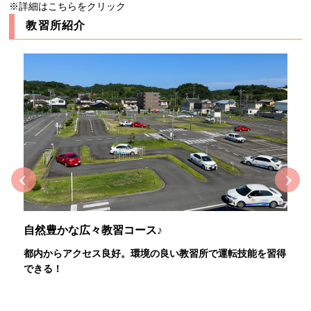
※詳細はこちらをクリック
教習所紹介
Previous
Next
自然豊かな広々教習コース♪
親
都内からアクセス良好。環境の良い教習所で運転技能を習得
親
R
できる！
入
者天