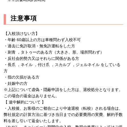
注意事項
【入校頂けない方】
・年齢 60歳以上の方は車種問わず入校不可
・過去に免許取消・無免許運転をした方
・刺青 ，タトゥーのある方（大きさ、形、場所問わず）
・反社会的勢力又はそれらに関係がある方
・長爪 ，ネイル ，付け爪 ，スカルプ ，ジェルネイル をしている
方
・指の欠損がある方
・妊娠中の方
※上記について虚偽・隠蔽申請をした方は、退校処分となります。
この場合の返金はありません。
【 途中解約について 】
・入校後、お客様のご都合により中途退校（転校）される場合は、
弊社規定の計算方法に基づき当日までの必要費用の実費、解約手数
料を差し引いて返金いたします。