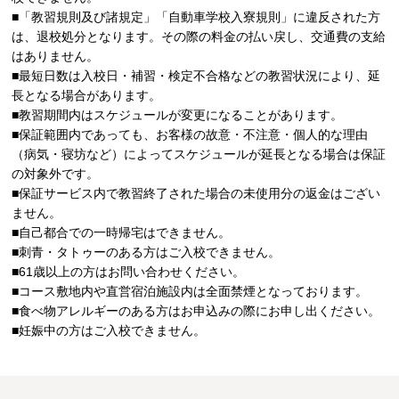
■「教習規則及び諸規定」「自動車学校入寮規則」に違反された方
は、退校処分となります。その際の料金の払い戻し、交通費の支給
はありません。
■最短日数は入校日・補習・検定不合格などの教習状況により、延
長となる場合があります。
■教習期間内はスケジュールが変更になることがあります。
■保証範囲内であっても、お客様の故意・不注意・個人的な理由
（病気・寝坊など）によってスケジュールが延長となる場合は保証
の対象外です。
■保証サービス内で教習終了された場合の未使用分の返金はござい
ません。
■自己都合での一時帰宅はできません。
■刺青・タトゥーのある方はご入校できません。
■61歳以上の方はお問い合わせください。
■コース敷地内や直営宿泊施設内は全面禁煙となっております。
■食べ物アレルギーのある方はお申込みの際にお申し出ください。
■妊娠中の方はご入校できません。