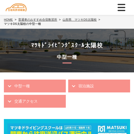
HOME
普通車のおすすめ合宿教習所
山形県 マツキDS太陽校
マツキDS太陽校の中型一種
ﾏﾂｷﾄﾞﾗｲﾋﾞﾝｸﾞｽｸｰﾙ太陽校
中型一種
中型一種
宿泊施設
交通アクセス