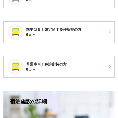
準中型５ｔ限定ＭＴ免許所持の方
6日～
普通車ＭＴ免許所持の方
8日～
宿泊施設の詳細