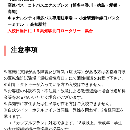
高速バス コトバスエクスプレス［博多⇒香川・徳島・愛媛・
高知］
キャナルシティ博多バス専用駐車場 → 小倉駅新幹線口バスタ
ーミナル → 高知駅前
入校日当日にＪＲ高知駅北口ロータリー 集合
注意事項
※運転に支障がある障害及び病気（症状等）がある方は各都道府県
の運転免許試験場「運転適性窓口」にて適性相談をお受け下さい。
※刺青・タトゥーが入っている方の入校はできません。
※お客様の体調不良・不注意・故意による教習遅延の場合は追加料
金等をお支払いいただく場合がございます。
※高知県に在住または住民票が在る方はご入校できません。
※自炊ツイン・ホテルツインは同性・異性を問わず、2名様同室を
承ります。
（『カップルプラン』対応できます。18歳以上。未成年・学生
の方は親権者様の承諾書が必要です。）