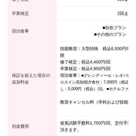
卒業検定
2回まで
■自炊プラン：卒
宿泊食事
■その他のプラン：規
技能教習：大型特殊 税込6,930円/時
限
修了検定：税込4,400円/回
卒業検定：税込4,950円/回
保証を超えた場合の
宿泊食事：
■グレンディール・レオパレス：
追加料金
ロスイン高知朝夕食付：7,000円（税込）/
し：5,000円（税込）/泊、■ホテルファース
教習キャンセル料（学科および技能）2,2
仮免試験手数料1,700円/回、交付手数料
別途費用
頂きます。