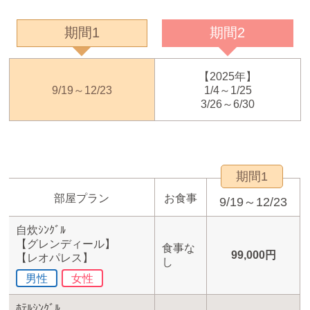
期間1
期間2
【2025年】
9/19～12/23
1/4～1/25
3/26～6/30
期間1
部屋プラン
お食事
9/19～12/23
自炊ｼﾝｸﾞﾙ
【グレンディール】
食事な
99,000円
【レオパレス】
し
男性
女性
ﾎﾃﾙｼﾝｸﾞﾙ