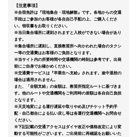
【注意事項】
※合宿免許は『現地集合・現地解散』です。各地からの交通
手段はご参加のお客様が各自自己手配の上、ご購入くださ
い。領収書をお取りください。
※当日集合場所に遅刻されますと入校ができない場合があり
ます。
※集合場所に遅刻し、直接教習所へ向かわれた場合のタクシ
ー等の交通費はお客様のご負担となります。
※当サイト内の所要時間や交通機関の時刻は参考です。出発
前にご自身でお確かめください。
※交通費サービスは『卒業生へ支給』されます。途中退校の
場合は適用されません。
また、「全額支給」の金額は、教習所指定ルートに基づきま
す。他のルートや交通機関をご利用時の差額は各自自己負担
となります。
※天災地変による運行遅延や取りやめ及びチケット予約手
配・自己都合による払い戻し等は各運行交通機関へお問合せ
ください。
※下記記載の交通アクセスはダイヤ改正や価格改定により変
動する可能性がございます。ご出発前に再確認をお願いいた