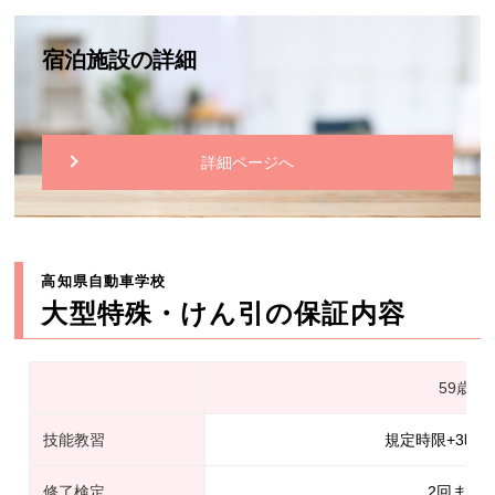
宿泊施設の詳細
詳細ページへ
高知県自動車学校
大型特殊・けん引の保証内容
59歳以
技能教習
規定時限+3時
修了検定
2回まで