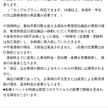
承ります。
（『カップルプラン』対応できます。18歳以上。未成年・学生
の方は親権者様の承諾書が必要です。）
※混雑時は、最短卒業日数を超える場合や希望宿泊施設が満室の場
合、教習所指定の宿泊施設へ移動いただく可能性があります。
※仮免学科が3回不合格となった場合、一時帰宅（交通費・受験料
は自己負担）し、合格後に再入校していただきます。
※中途退校の場合、入校金は返金されません。（往復の交通費は自
己負担となります）
退校時までに使用した教習料金・宿泊費・食費を実費精算し、残
金のみ返金となります。
※「保証」はお客様の都合によるキャンセルや遅刻には適用されま
せん。
保証の範囲であっても、お客様の不注意または故意による教習遅
延の場合、追加料金が必要となります。
■各種イベントや特典は新型コロナウイルスの影響で開催を見合わ
せる場合がございます。