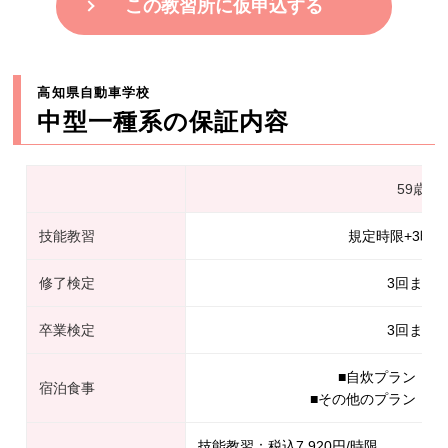
この教習所に仮申込する
高知県自動車学校
中型一種系の保証内容
59歳以
技能教習
規定時限+3時
修了検定
3回まで
卒業検定
3回まで
■自炊プラン：卒
宿泊食事
■その他のプラン：規
技能教習：税込7,920円/時限