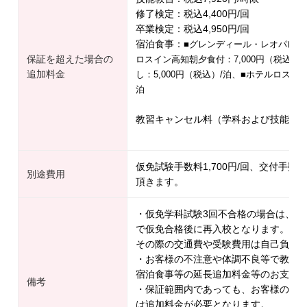
修了検定：税込4,400円/回
卒業検定：税込4,950円/回
宿泊食事：
■グレンディール・レオパレス：
保証を超えた場合の
ロスイン高知朝夕食付：7,000円（税込）/
追加料金
し：5,000円（税込）/泊、■ホテルロスイン
泊
教習キャンセル料（学科および技能）2,2
仮免試験手数料1,700円/回、交付手数料
別途費用
頂きます。
・仮免学科試験3回不合格の場合は、一
で仮免合格後に再入校となります。
その際の交通費や受験費用は自己負担
・お客様の不注意や体調不良等で教習
宿泊食事等の延長追加料金等のお支払
備考
・保証範囲内であっても、お客様の不
は追加料金が必要となります。