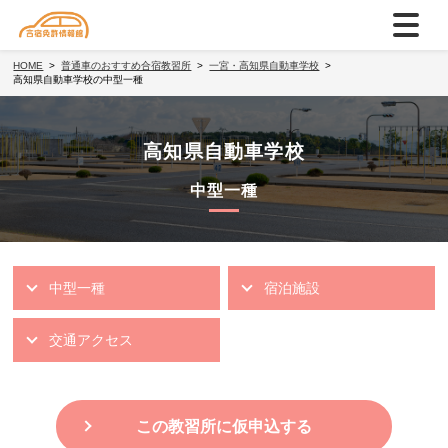
HOME
普通車のおすすめ合宿教習所
一宮・高知県自動車学校
高知県自動車学校の中型一種
高知県自動車学校
中型一種
中型一種
宿泊施設
交通アクセス
この教習所に仮申込する