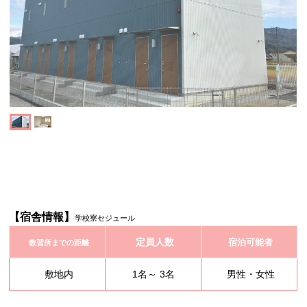
【宿舎情報】
学校寮セジュール
定員人数
宿泊可能者
教習所までの距離
敷地内
1名～ 3名
男性・女性