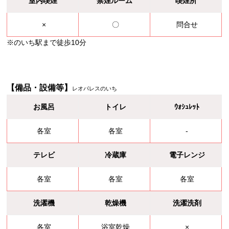
室内喫煙
禁煙ルーム
喫煙所
×
〇
問合せ
※のいち駅まで徒歩10分
【備品・設備等】
レオパレスのいち
お風呂
トイレ
ｳｫｼｭﾚｯﾄ
各室
各室
-
テレビ
冷蔵庫
電子レンジ
各室
各室
各室
洗濯機
乾燥機
洗濯洗剤
各室
浴室乾燥
×