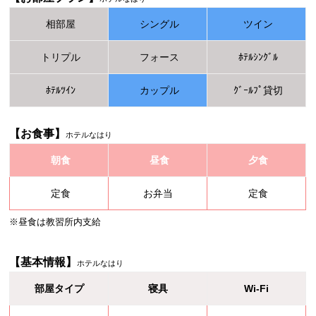
相部屋
シングル
ツイン
トリプル
フォース
ﾎﾃﾙｼﾝｸﾞﾙ
ﾎﾃﾙﾂｲﾝ
カップル
ｸﾞｰﾙﾌﾟ貸切
【お食事】
ホテルなはり
朝食
昼食
夕食
定食
お弁当
定食
※昼食は教習所内支給
【基本情報】
ホテルなはり
部屋タイプ
寝具
Wi-Fi