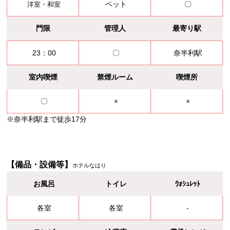
ベット
〇
洋室・和室
門限
管理人
最寄り駅
23：00
〇
奈半利駅
室内喫煙
禁煙ルーム
喫煙所
〇
×
×
※奈半利駅まで徒歩17分
【備品・設備等】
ホテルなはり
お風呂
トイレ
ｳｫｼｭﾚｯﾄ
各室
各室
-