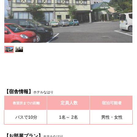
【宿舎情報】
ホテルなはり
定員人数
宿泊可能者
教習所までの距離
バスで10分
1名～ 2名
男性・女性
【お部屋プラン】
ホテルなはり