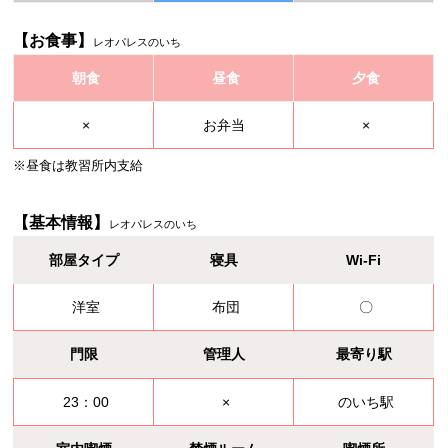
【お食事】
レオパレスのいち
朝食
昼食
夕食
×
お弁当
×
※昼食は教習所内支給
【基本情報】
レオパレスのいち
部屋タイプ
寝具
Wi-Fi
洋室
布団
〇
門限
管理人
最寄り駅
23：00
×
のいち駅