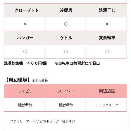
クローゼット
冷暖房
洗濯干し
×
〇
×
ハンガー
ケトル
貸自転車
〇
〇
※
洗濯乾燥機 ４００円/回 ※自転車は教習所にて貸出
【周辺環境】
ホテル弁長
コンビニ
スーパー
周辺施設
徒歩5分
徒歩8分
ドラッグストア
ファミリーマート/よどやドラッグ 徒歩４分