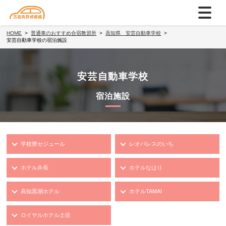
HOME
普通車のおすすめ合宿教習所
高知県 安芸自動車学校
安芸自動車学校の宿泊施設
安芸自動車学校
宿泊施設
学校寮セジュール
レオパレスのいち
ホテル弁長
ホテルなはり
高知黒潮ホテル
ホテルTAMAI
ロイヤルホテル土佐