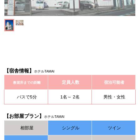
【宿舎情報】
ホテルTAMAI
定員人数
宿泊可能者
教習所までの距離
バスで5分
1名～ 2名
男性・女性
【お部屋プラン】
ホテルTAMAI
相部屋
シングル
ツイン