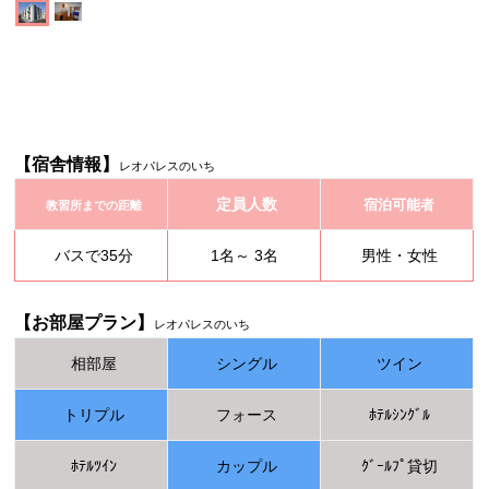
【宿舎情報】
レオパレスのいち
定員人数
宿泊可能者
教習所までの距離
バスで35分
1名～ 3名
男性・女性
【お部屋プラン】
レオパレスのいち
相部屋
シングル
ツイン
トリプル
フォース
ﾎﾃﾙｼﾝｸﾞﾙ
ﾎﾃﾙﾂｲﾝ
カップル
ｸﾞｰﾙﾌﾟ貸切