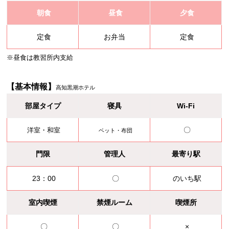
朝食
昼食
夕食
定食
お弁当
定食
※昼食は教習所内支給
【基本情報】
高知黒潮ホテル
部屋タイプ
寝具
Wi-Fi
〇
洋室・和室
ベット・布団
門限
管理人
最寄り駅
23：00
〇
のいち駅
室内喫煙
禁煙ルーム
喫煙所
〇
〇
×