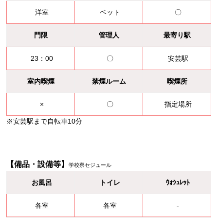
洋室
ベット
〇
門限
管理人
最寄り駅
23：00
〇
安芸駅
室内喫煙
禁煙ルーム
喫煙所
×
〇
指定場所
※安芸駅まで自転車10分
【備品・設備等】
学校寮セジュール
お風呂
トイレ
ｳｫｼｭﾚｯﾄ
各室
各室
-