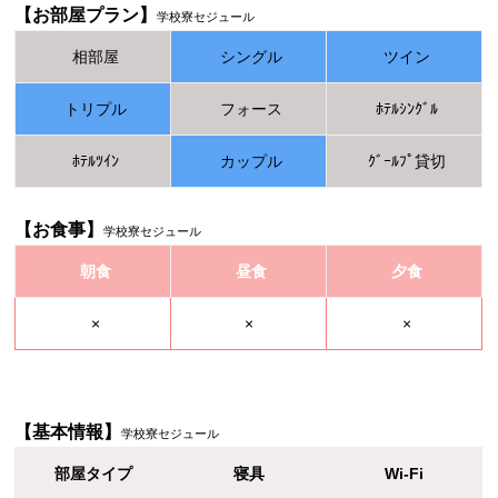
【お部屋プラン】
学校寮セジュール
相部屋
シングル
ツイン
トリプル
フォース
ﾎﾃﾙｼﾝｸﾞﾙ
ﾎﾃﾙﾂｲﾝ
カップル
ｸﾞｰﾙﾌﾟ貸切
【お食事】
学校寮セジュール
朝食
昼食
夕食
×
×
×
【基本情報】
学校寮セジュール
部屋タイプ
寝具
Wi-Fi