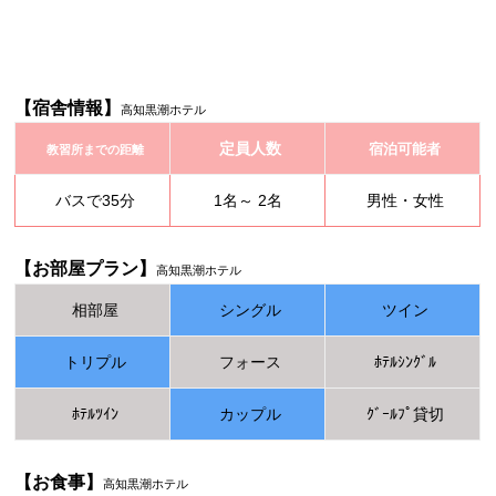
【宿舎情報】
高知黒潮ホテル
定員人数
宿泊可能者
教習所までの距離
バスで35分
1名～ 2名
男性・女性
【お部屋プラン】
高知黒潮ホテル
相部屋
シングル
ツイン
トリプル
フォース
ﾎﾃﾙｼﾝｸﾞﾙ
ﾎﾃﾙﾂｲﾝ
カップル
ｸﾞｰﾙﾌﾟ貸切
【お食事】
高知黒潮ホテル