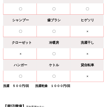
〇
〇
〇
シャンプー
歯ブラシ
ヒゲソリ
〇
〇
×
クローゼット
冷暖房
洗濯干し
×
〇
×
ハンガー
ケトル
貸自転車
〇
〇
×
洗濯 ５００円/回 洗濯乾燥 １０００円/回
【周辺環境】
高知黒潮ホテル