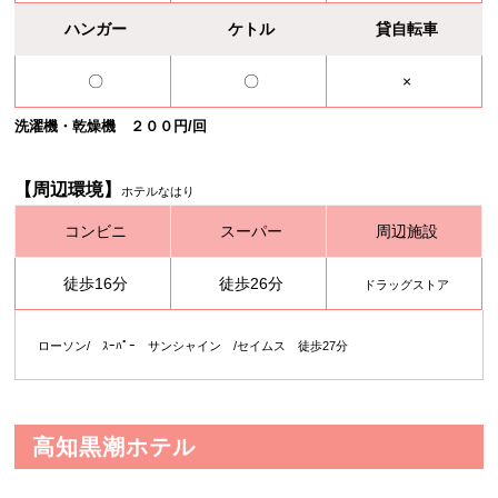
ハンガー
ケトル
貸自転車
〇
〇
×
洗濯機・乾燥機 ２００円/回
【周辺環境】
ホテルなはり
コンビニ
スーパー
周辺施設
徒歩16分
徒歩26分
ドラッグストア
ローソン/ ｽｰﾊﾟｰ サンシャイン /セイムス 徒歩27分
高知黒潮ホテル