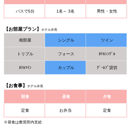
バスで5分
1名～ 3名
男性・女性
【お部屋プラン】
ホテル弁長
相部屋
シングル
ツイン
トリプル
フォース
ﾎﾃﾙｼﾝｸﾞﾙ
ﾎﾃﾙﾂｲﾝ
カップル
ｸﾞｰﾙﾌﾟ貸切
【お食事】
ホテル弁長
朝食
昼食
夕食
定食
お弁当
定食
※昼食は教習所内支給