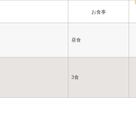
お食事
昼食
3食