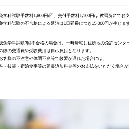
免学科試験手数料1,800円/回、交付手数料1,100円は 教習所にて
免学科試験の不合格による延泊は1日延長につき15,000円が生じま
仮免学科試験3回不合格の場合は、一時帰宅し住所地の免許センタ
の際の交通費や受験費用は自己負担となります。
お客様の不注意や体調不良等で教習が遅れた場合には、
科・技能・宿泊食事等の延長追加料金等のお支払をいただく場合が