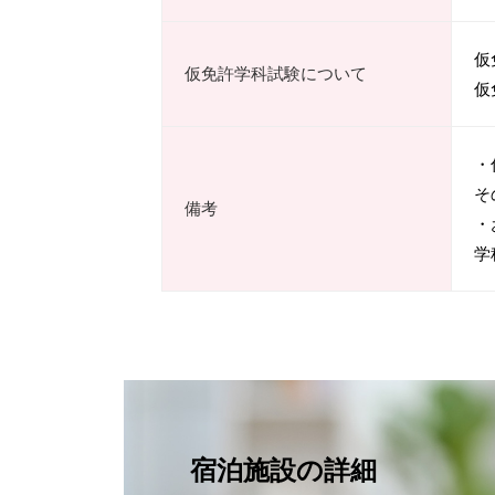
仮
仮免許学科試験について
仮
・
そ
備考
・
学
宿泊施設の詳細