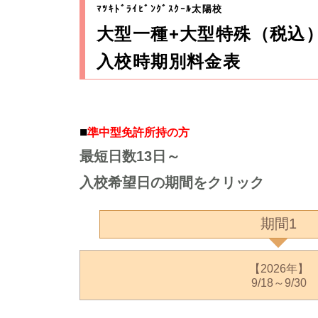
ﾏﾂｷﾄﾞﾗｲﾋﾞﾝｸﾞｽｸｰﾙ太陽校
大型一種+大型特殊（税込
入校時期別料金表
■
準中型免許所持の方
最短日数13日～
入校希望日の期間をクリック
期間1
【2026年】
9/18～9/30