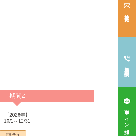
入校仮申込み
無料電話相談
期間2
簡単ライン相談
【2026年】
10/1～12/31
期間1