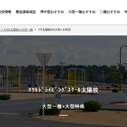
格安情報
最低価格保証
準中型おすすめ
大型一種おすすめ
二種おすすめ
マツキDS太陽校の大型一種
ﾏﾂｷ太陽校DS大型+大特③
ﾏﾂｷﾄﾞﾗｲﾋﾞﾝｸﾞｽｸｰﾙ太陽校
大型一種+大型特殊