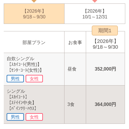
【2026年】
【2026年】
9/18～9/30
10/1～12/31
期間1
【2026年】
部屋プラン
お食事
9/18～9/30
自炊シングル
【ｽｶｲｺｰﾄ(男性)】
昼食
352,000円
【ｾﾝﾀｰｺｰﾄ(女性)】
男性
女性
シングル
【ｽｶｲｺｰﾄ】
【ｽﾃｲｲﾝ中央】
3食
364,000円
【ﾊﾟｲﾝﾂﾘｰﾊｳｽ】
男性
女性