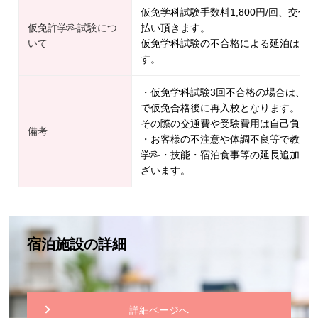
仮免学科試験手数料1,800円/回、交付手
仮免許学科試験につ
払い頂きます。
いて
仮免学科試験の不合格による延泊は1日延
す。
・仮免学科試験3回不合格の場合は、一
で仮免合格後に再入校となります。
その際の交通費や受験費用は自己負担
備考
・お客様の不注意や体調不良等で教習
学科・技能・宿泊食事等の延長追加料
ざいます。
宿泊施設の詳細
詳細ページへ