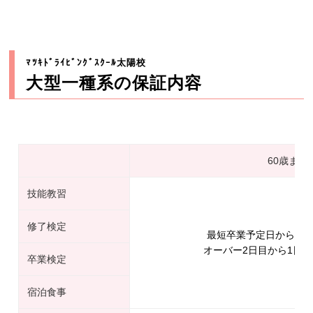
ﾏﾂｷﾄﾞﾗｲﾋﾞﾝｸﾞｽｸｰﾙ太陽校
大型一種系の保証内容
60歳まで
技能教習
修了検定
最短卒業予定日から1日
オーバー2日目から1日延長
卒業検定
宿泊食事