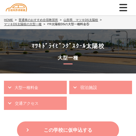
HOME
普通車のおすすめ合宿教習所
山形県 マツキDS太陽校
マツキDS太陽校の大型一種
ﾏﾂｷ太陽校DSの大型一種料金⑤
ﾏﾂｷﾄﾞﾗｲﾋﾞﾝｸﾞｽｸｰﾙ太陽校
大型一種
宿泊施設
大型一種料金
交通アクセス
この学校に仮申込する