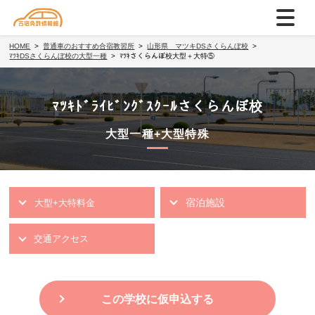
HOME
普通車のおすすめ合宿教習所
山形県 マツキDSさくらんぼ校
ﾏﾂｷDSさくらんぼ校の大型一種
ﾏﾂｷさくらんぼ校大型＋大特⑤
ﾏﾂｷﾄﾞﾗｲﾋﾞﾝｸﾞｽｸｰﾙさくらんぼ校
大型一種+大型特殊
宿泊施設
大型+大特料金
交通アクセス
この学校に仮申込する