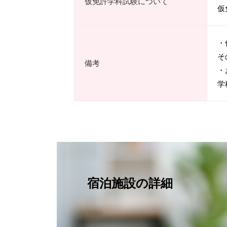
仮免許学科試験について
仮
・
そ
備考
・
学
宿泊施設の詳細