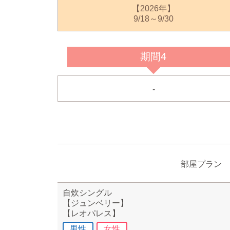
【2026年】
9/18～9/30
期間4
-
部屋プラン
自炊シングル
【ジュンベリー】
【レオパレス】
男性
女性