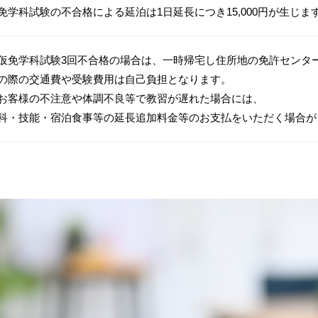
免学科試験の不合格による延泊は1日延長につき15,000円が生じま
仮免学科試験3回不合格の場合は、一時帰宅し住所地の免許センタ
の際の交通費や受験費用は自己負担となります。
お客様の不注意や体調不良等で教習が遅れた場合には、
科・技能・宿泊食事等の延長追加料金等のお支払をいただく場合が