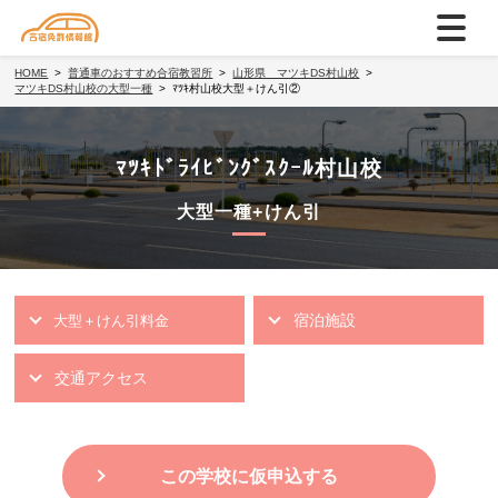
HOME
普通車のおすすめ合宿教習所
山形県 マツキDS村山校
マツキDS村山校の大型一種
ﾏﾂｷ村山校大型＋けん引②
ﾏﾂｷﾄﾞﾗｲﾋﾞﾝｸﾞｽｸｰﾙ村山校
大型一種+けん引
宿泊施設
大型＋けん引料金
交通アクセス
この学校に仮申込する