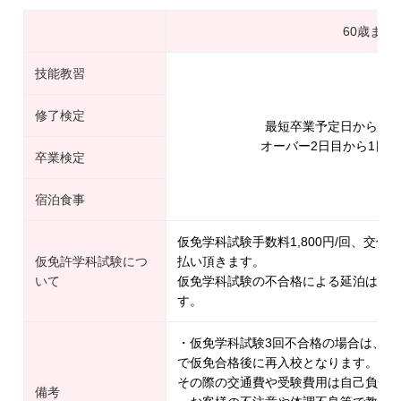
60歳まで
技能教習
修了検定
最短卒業予定日から1日
オーバー2日目から1日延長
卒業検定
宿泊食事
仮免学科試験手数料1,800円/回、交付手
仮免許学科試験につ
払い頂きます。
いて
仮免学科試験の不合格による延泊は1日延
す。
・仮免学科試験3回不合格の場合は、一
で仮免合格後に再入校となります。
その際の交通費や受験費用は自己負担
備考