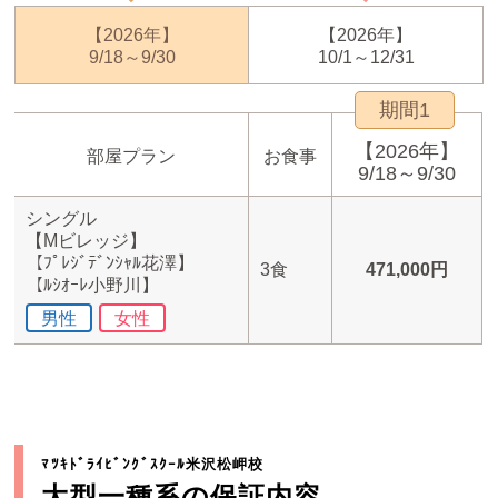
【2026年】
【2026年】
9/18～9/30
10/1～12/31
期間1
【2026年】
部屋プラン
お食事
9/18～9/30
シングル
【Mビレッジ】
【ﾌﾟﾚｼﾞﾃﾞﾝｼｬﾙ花澤】
3食
471,000円
【ﾙｼｵｰﾚ小野川】
男性
女性
ﾏﾂｷﾄﾞﾗｲﾋﾞﾝｸﾞｽｸｰﾙ米沢松岬校
大型一種系の保証内容