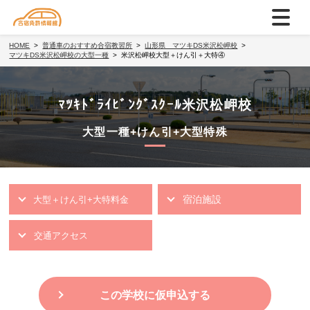
HOME
普通車のおすすめ合宿教習所
山形県 マツキDS米沢松岬校
マツキDS米沢松岬校の大型一種
米沢松岬校大型＋けん引＋大特④
ﾏﾂｷﾄﾞﾗｲﾋﾞﾝｸﾞｽｸｰﾙ米沢松岬校
大型一種+けん引+大型特殊
宿泊施設
大型＋けん引+大特料金
交通アクセス
この学校に仮申込する