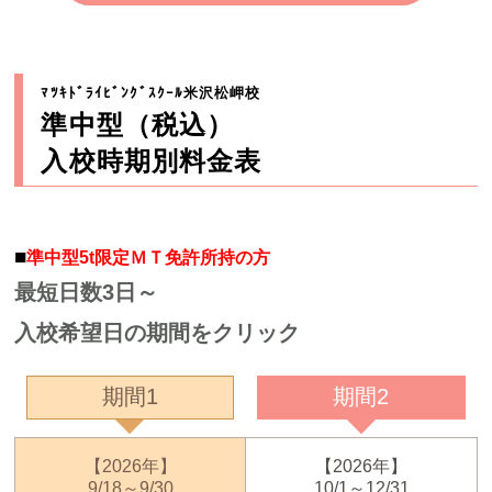
ﾏﾂｷﾄﾞﾗｲﾋﾞﾝｸﾞｽｸｰﾙ米沢松岬校
準中型（税込）
入校時期別料金表
■
準中型5t限定ＭＴ免許所持の方
最短日数3日～
入校希望日の期間をクリック
期間1
期間2
【2026年】
【2026年】
9/18～9/30
10/1～12/31