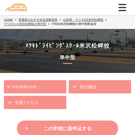
HOME
普通車のおすすめ合宿教習所
山形県 マツキDS米沢松岬校
マツキＤＳ米沢松岬校の準中型
ﾏﾂｷDS米沢松岬校の準中型料金④
ﾏﾂｷﾄﾞﾗｲﾋﾞﾝｸﾞｽｸｰﾙ米沢松岬校
準中型
宿泊施設
料金表/保証内容
交通アクセス
この学校に仮申込する