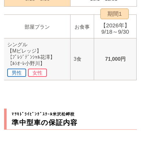
期間1
【2026年】
部屋プラン
お食事
9/18～9/30
シングル
【Mビレッジ】
【ﾌﾟﾚｼﾞﾃﾞﾝｼｬﾙ花澤】
3食
71,000円
【ﾙｼｵｰﾚ小野川】
男性
女性
ﾏﾂｷﾄﾞﾗｲﾋﾞﾝｸﾞｽｸｰﾙ米沢松岬校
準中型車の保証内容