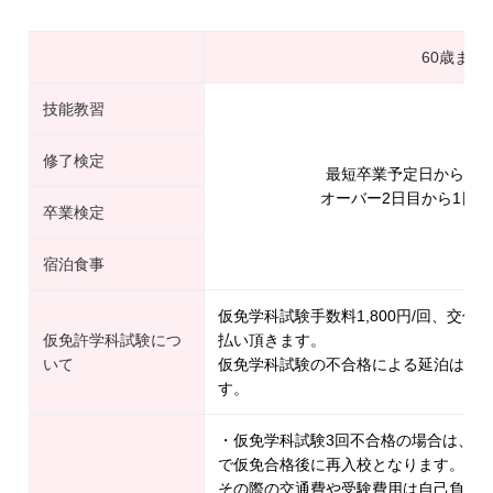
60歳まで
技能教習
修了検定
最短卒業予定日から1日
オーバー2日目から1日延長
卒業検定
宿泊食事
仮免学科試験手数料1,800円/回、交付手
仮免許学科試験につ
払い頂きます。
いて
仮免学科試験の不合格による延泊は1日延
す。
・仮免学科試験3回不合格の場合は、一
で仮免合格後に再入校となります。
その際の交通費や受験費用は自己負担