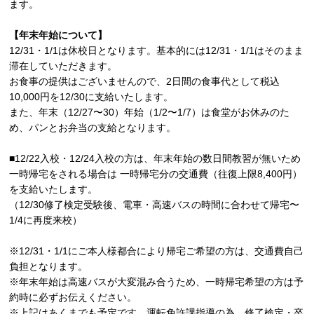
ます。
【年末年始について】
12/31・1/1は休校日となります。基本的には12/31・1/1はそのまま
滞在していただきます。
お食事の提供はございませんので、2日間の食事代として税込
10,000円を12/30に支給いたします。
また、年末（12/27〜30）年始（1/2〜1/7）は食堂がお休みのた
め、パンとお弁当の支給となります。
■12/22入校・12/24入校の方は、年末年始の数日間教習が無いため
一時帰宅をされる場合は 一時帰宅分の交通費（往復上限8,400円）
を支給いたします。
（12/30修了検定受験後、電車・高速バスの時間に合わせて帰宅〜
1/4に再度来校）
※12/31・1/1にご本人様都合により帰宅ご希望の方は、交通費自己
負担となります。
※年末年始は高速バスが大変混み合うため、一時帰宅希望の方は予
約時に必ずお伝えください。
※上記はあくまでも予定です。運転免許課指導の為、修了検定・卒