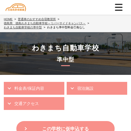
HOME
普通車のおすすめ合宿教習所
徳島県 徳島わきまち自動車学校～リバーサイドキャンパス～
わきまち自動車学校の準中型
わきまち準中型料金①免なし
わきまち自動車学校
準中型
料金表/保証内容
宿泊施設
交通アクセス
この学校に仮申込する