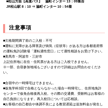
■松山方面【高速バス】 脇町インター 13：09集合
JR松山駅 8：10 ⇒ 脇町インター 10：54着
注意事項
■欠格期間満了前のご入校：不可
■運転に支障がある障害及び病気（症状等）がある方は各都道府県
の運転免許試験場「運転適性窓口」にて適性相談をお受け下さい。
■美馬市・阿波市・三好市
上記住所地に在住・住民票がある方はご入校できません。
※一部、合宿参加地域もございますので詳細はお問合わせくださ
い。
■合宿中の一時帰宅はできません。
■仮免学科3回で合格とならなかった場合一時帰宅し、住所地免許
センターで仮免合格後再入校。その際の交通費、受験料はお客様の
自己負担になります。再入校日については応相談。
■お客様の自己都合や体調不良による教習遅延は追加料金が発生し