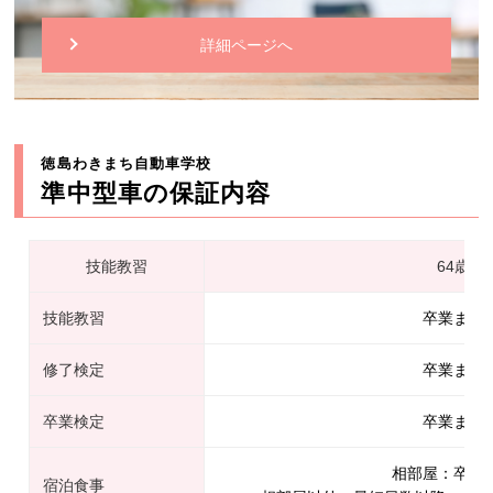
詳細ページへ
徳島わきまち自動車学校
準中型車の保証内容
技能教習
64歳以
技能教習
卒業まで
修了検定
卒業まで
卒業検定
卒業まで
相部屋：卒業
宿泊食事