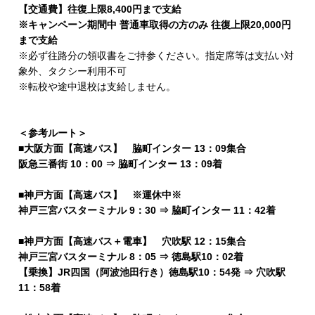
【交通費】往復上限8,400円まで支給
※キャンペーン期間中 普通車取得の方のみ 往復上限20,000円
まで支給
※必ず往路分の領収書をご持参ください。指定席等は支払い対
象外、タクシー利用不可
※転校や途中退校は支給しません。
＜参考ルート＞
■大阪方面【高速バス】 脇町インター 13：09集合
阪急三番街 10：00 ⇒ 脇町インター 13：09着
■神戸方面【高速バス】 ※運休中※
神戸三宮バスターミナル 9：30 ⇒ 脇町インター 11：42着
■神戸方面【高速バス＋電車】 穴吹駅 12：15集合
神戸三宮バスターミナル 8：05 ⇒ 徳島駅10：02着
【乗換】JR四国（阿波池田行き）徳島駅10：54発 ⇒ 穴吹駅
11：58着