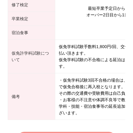
修了検定
最短卒業予定日から1日
オーバー2日目から1日延長
卒業検定
宿泊食事
仮免学科試験手数料1,800円/回、交付手
仮免許学科試験につ
払い頂きます。
いて
仮免学科試験の不合格による延泊は1日延
す。
・仮免学科試験3回不合格の場合は、一
で仮免合格後に再入校となります。
その際の交通費や受験費用は自己負担
備考
・お客様の不注意や体調不良等で教習
学科・技能・宿泊食事等の延長追加料
ざいます。