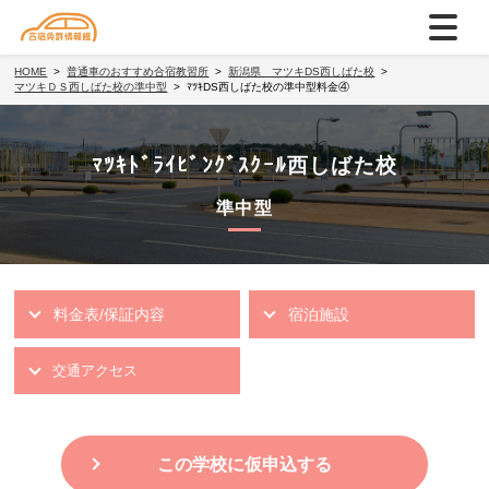
HOME
普通車のおすすめ合宿教習所
新潟県 マツキDS西しばた校
マツキＤＳ西しばた校の準中型
ﾏﾂｷDS西しばた校の準中型料金④
ﾏﾂｷﾄﾞﾗｲﾋﾞﾝｸﾞｽｸｰﾙ西しばた校
準中型
料金表/保証内容
宿泊施設
交通アクセス
この学校に仮申込する