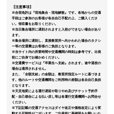
【注意事項】
※合宿免許は『現地集合・現地解散』です。各地からの交通
手段はご参加のお客様が各自自己手配の上、ご購入くださ
い。領収書をお取りください。
※当日集合場所に遅刻されますと入校ができない場合があり
ます。
※集合場所に遅刻し、直接教習所へ向かわれた場合のタクシ
ー等の交通費はお客様のご負担となります。
※当サイト内の所要時間や交通機関の時刻は参考です。出発
前にご自身でお確かめください。
※交通費サービスは『卒業生へ支給』されます。途中退校の
場合は適用されません。
また、「全額支給」の金額は、教習所指定ルートに基づきま
す。他のルートや交通機関をご利用時の差額は各自自己負担
となります。
※天災地変による運行遅延や取りやめ及びチケット予約手
配・自己都合による払い戻し等は各運行交通機関へお問合せ
ください。
※下記記載の交通アクセスはダイヤ改正や価格改定により変
動する可能性がございます。ご出発前に再確認をお願いいた