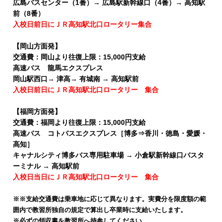
広島バスセンター（1番）→ 広島駅新幹線口（4番）→ 高知駅
前（8番）
入校日前日にＪＲ高知駅北口ロータリー集合
【岡山方面発】
交通費：岡山より往復上限：15,000円支給
高速バス 龍馬エクスプレス
岡山駅西口→ 津高→ 有城南 → 高知駅前
入校日前日にＪＲ高知駅北口ロータリー 集合
【福岡方面発】
交通費：福岡より往復上限：15,000円支給
高速バス コトバスエクスプレス［博多⇒香川・徳島・愛媛・
高知］
キャナルシティ博多バス専用駐車場 → 小倉駅新幹線口バスタ
ーミナル → 高知駅前
入校日当日にＪＲ高知駅北口ロータリー 集合
※※支給交通費は乗車地に応じて異なります。実費分を限度額の範
囲内で教習所独自の規定で算出し卒業時に支給いたします。
※必ずの領収書を教習所へ持参してください。