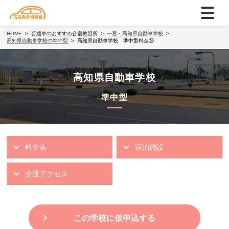
HOME
普通車のおすすめ合宿教習所
一宮・高知県自動車学校
高知県自動車学校の準中型
高知県自動車学校 準中型料金③
高知県自動車学校
準中型
料金表
宿泊施設
交通アクセス
この学校に仮申込する