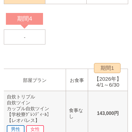
期間4
-
期間1
【2026年】
部屋プラン
お食事
4/1～6/30
自炊トリプル
自炊ツイン
カップル自炊ツイン
食事な
143,000円
【学校寮ｸﾞﾚﾝﾃﾞｨｰﾙ】
し
【レオパレス】
男性
女性