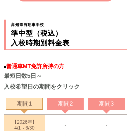
高知県自動車学校
準中型（税込）
入校時期別料金表
普通車MT免許所持の方
■
最短日数5日～
入校希望日の期間をクリック
期間1
期間2
期間3
【2026年】
-
-
4/1～6/30