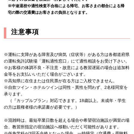
※中途退校や適性検査不合格による帰宅、お客さまの都合による帰
宅の際の交通費はお客さまの負担となります。
注意事項
※運転に支障がある障害及び病気（症状等）がある方は各都道府県
の運転免許試験場「運転適性窓口」にて適性相談をお受け下さい。
※お客様の体調不良・不注意・故意による教習遅延の場合は追加料
金等をお支払いいただく場合がございます。
※高知県に在住または住民票が在る方はご入校できません。
※自炊ツイン・ホテルツインは同性・異性を問わず、2名様同室を
承ります。
（『カップルプラン』対応できます。18歳以上。未成年・学生
の方は親権者様の承諾書が必要です。）
※混雑時は、最短卒業日数を超える場合や希望宿泊施設が満室の場
合、教習所指定の宿泊施設へ移動いただく可能性があります。
※仮免学科が3回不合格となった場合、一時帰宅（交通費・受験料