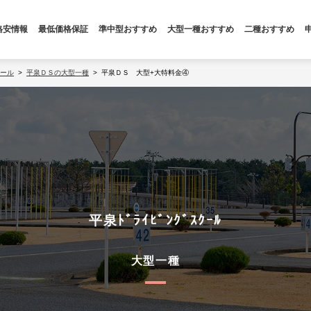
格安情報
最低価格保証
準中型おすすめ
大型一種おすすめ
二種おすすめ
ール
平泉ＤＳの大型一種
平泉ＤＳ 大型+大特料金④
平泉ﾄﾞﾗｲﾋﾞﾝｸﾞｽｸｰﾙ
大型一種