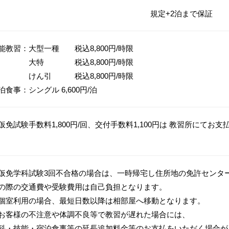
規定+2泊まで保証
能教習：大型一種 税込8,800円/時限
大特 税込8,800円/時限
ん引 税込8,800円/時限
泊食事：シングル 6,600円/泊
仮免試験手数料1,800円/回、交付手数料1,100円は 教習所にてお
仮免学科試験3回不合格の場合は、一時帰宅し住所地の免許センタ
の際の交通費や受験費用は自己負担となります。
個室利用の場合、最短日数以降は相部屋へ移動となります。
お客様の不注意や体調不良等で教習が遅れた場合には、
科・技能・宿泊食事等の延長追加料金等のお支払をいただく場合が