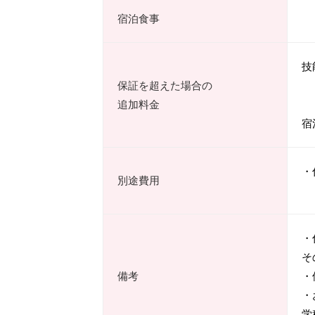
宿泊食事
技
保証を超えた場合の
追加料金
け
宿
・
別途費用
・
そ
備考
・
・
学