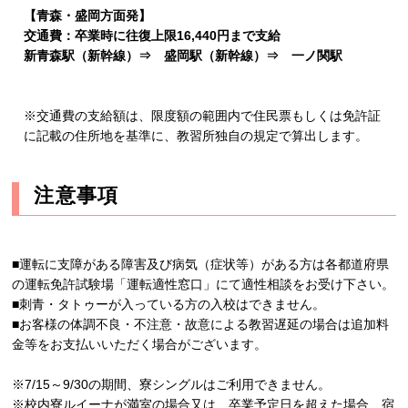
【青森・盛岡方面発】
交通費：卒業時に往復上限16,440円まで支給
新青森駅（新幹線）⇒ 盛岡駅（新幹線）⇒ 一ノ関駅
※交通費の支給額は、限度額の範囲内で住民票もしくは免許証
に記載の住所地を基準に、教習所独自の規定で算出します。
注意事項
■運転に支障がある障害及び病気（症状等）がある方は各都道府県
の運転免許試験場「運転適性窓口」にて適性相談をお受け下さい。
■刺青・タトゥーが入っている方の入校はできません。
■お客様の体調不良・不注意・故意による教習遅延の場合は追加料
金等をお支払いいただく場合がございます。
※7/15～9/30の期間、寮シングルはご利用できません。
※校内寮ルイーナが満室の場合又は、卒業予定日を超えた場合、宿