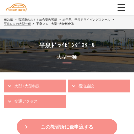
HOME
普通車のおすすめ合宿教習所
岩手県 平泉ドライビングスクール
平泉ＤＳの大型一種
平泉ＤＳ 大型+大特料金①
平泉ﾄﾞﾗｲﾋﾞﾝｸﾞｽｸｰﾙ
大型一種
大型+大型特殊
宿泊施設
交通アクセス
この教習所に仮申込する