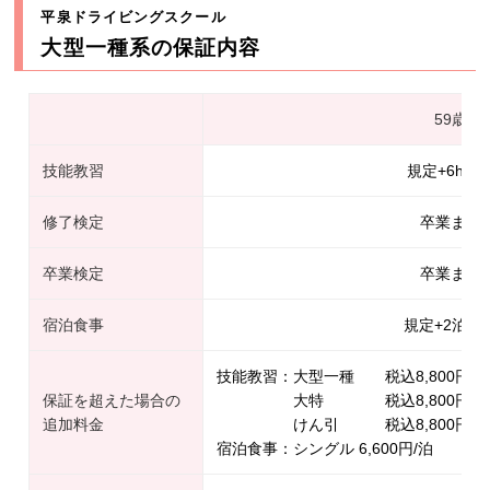
平泉ドライビングスクール
大型一種系の保証内容
59歳以
技能教習
規定+6hま
修了検定
卒業まで
卒業検定
卒業まで
宿泊食事
規定+2泊ま
技能教習：大型一種 税込8,800円/
保証を超えた場合の
大特 税込8,800円/時
追加料金
けん引 税込8,800円/時
宿泊食事：シングル 6,600円/泊