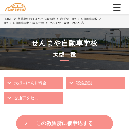
HOME
普通車のおすすめ合宿教習所
岩手県 せんまや自動車学校
せんまや自動車学校の大型一種
せんまや 大型＋けん引③
せんまや自動車学校
大型一種
大型＋けん引料金
宿泊施設
交通アクセス
この教習所に仮申込する