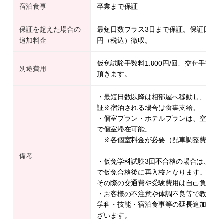
宿泊食事
卒業まで保証
保証を超えた場合の
最短日数プラス3日まで保証。保証日数以
追加料金
円（税込）徴収。
仮免試験手数料1,800円/回、交付手数料
別途費用
頂きます。
・最短日数以降は相部屋へ移動し、移動
証※宿泊される場合は食事支給。
・個室プラン・ホテルプランは、空き
で個室滞在可能。
※各個室料金が必要（配車調整費用
備考
・仮免学科試験3回不合格の場合は、一
で仮免合格後に再入校となります。
その際の交通費や受験費用は自己負担
・お客様の不注意や体調不良等で教習
学科・技能・宿泊食事等の延長追加料
ざいます。