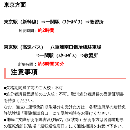
東京方面
東京駅（新幹線）⇒一関駅（ｽｸｰﾙﾊﾞｽ）⇒教習所
約2時間
所要時間：
東京駅（高速バス） 八重洲南口鍛冶橋駐車場
⇒一関駅（ｽｸｰﾙﾊﾞｽ）⇒教習所
：
約6時間30分
所要時間
注意事項
■欠格期間満了前のご入校：不可
■処分者講習受講前のご入校：不可。取消処分者講習の受講証明書
を持参ください。
なお、過去に運転免許取消処分を受けた方は、各都道府県の運転免
許試験場「受験相談窓口」にて受験相談をお受けください。
■運転に支障がある障害及び病気（症状等）がある方は各都道府県
の運転免許試験場「運転適性窓口」にて適性相談をお受け下さい。