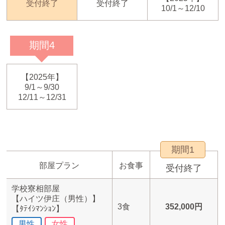
受付終了
受付終了
10/1～12/10
期間4
【2025年】
9/1～9/30
12/11～12/31
期間1
部屋プラン
お食事
受付終了
学校寮相部屋
【ハイツ伊庄（男性）】
3食
352,000円
【ﾀﾃｲｼﾏﾝｼｮﾝ】
男性
女性