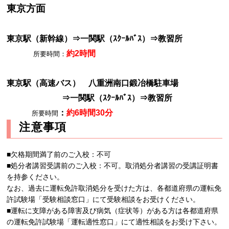
東京方面
東京駅（新幹線）⇒一関駅（ｽｸｰﾙﾊﾞｽ）⇒教習所
約2時間
所要時間：
東京駅（高速バス） 八重洲南口鍛冶橋駐車場
⇒一関駅（ｽｸｰﾙﾊﾞｽ）⇒教習所
：
約6時間30分
所要時間
注意事項
■欠格期間満了前のご入校：不可
■処分者講習受講前のご入校：不可。取消処分者講習の受講証明書
を持参ください。
なお、過去に運転免許取消処分を受けた方は、各都道府県の運転免
許試験場「受験相談窓口」にて受験相談をお受けください。
■運転に支障がある障害及び病気（症状等）がある方は各都道府県
の運転免許試験場「運転適性窓口」にて適性相談をお受け下さい。