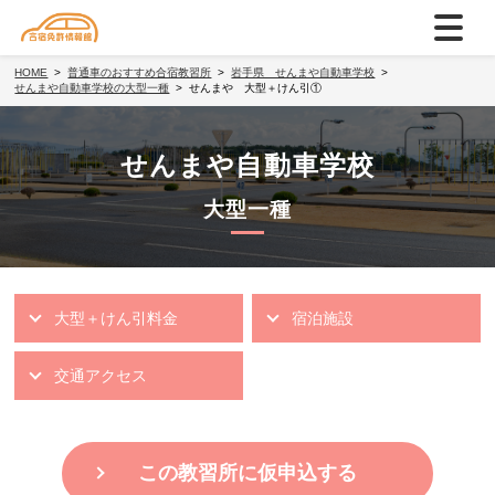
HOME
普通車のおすすめ合宿教習所
岩手県 せんまや自動車学校
せんまや自動車学校の大型一種
せんまや 大型＋けん引①
せんまや自動車学校
大型一種
大型＋けん引料金
宿泊施設
交通アクセス
この教習所に仮申込する