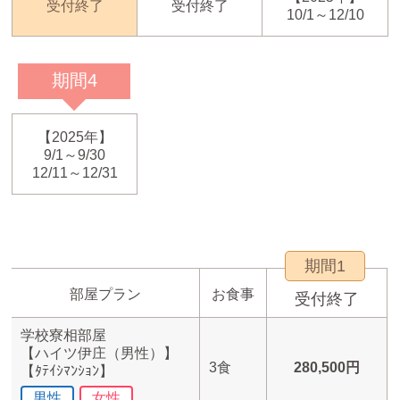
受付終了
受付終了
10/1～12/10
期間4
【2025年】
9/1～9/30
12/11～12/31
期間1
部屋プラン
お食事
受付終了
学校寮相部屋
【ハイツ伊庄（男性）】
3食
280,500円
【ﾀﾃｲｼﾏﾝｼｮﾝ】
男性
女性