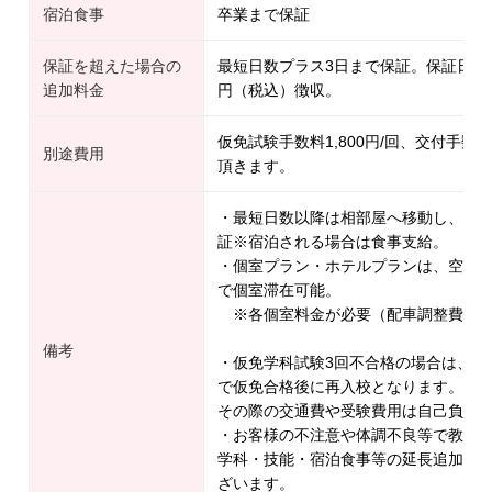
宿泊食事
卒業まで保証
保証を超えた場合の
最短日数プラス3日まで保証。保証日数以
追加料金
円（税込）徴収。
仮免試験手数料1,800円/回、交付手数料
別途費用
頂きます。
・最短日数以降は相部屋へ移動し、移動
証※宿泊される場合は食事支給。
・個室プラン・ホテルプランは、空き
で個室滞在可能。
※各個室料金が必要（配車調整費用
備考
・仮免学科試験3回不合格の場合は、一
で仮免合格後に再入校となります。
その際の交通費や受験費用は自己負担
・お客様の不注意や体調不良等で教習
学科・技能・宿泊食事等の延長追加料
ざいます。