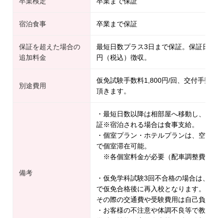
卒業検定
卒業まで保証
宿泊食事
卒業まで保証
保証を超えた場合の
最短日数プラス3日まで保証。保証日数以
追加料金
円（税込）徴収。
仮免試験手数料1,800円/回、交付手数料
別途費用
頂きます。
・最短日数以降は相部屋へ移動し、移動
証※宿泊される場合は食事支給。
・個室プラン・ホテルプランは、空き
で個室滞在可能。
※各個室料金が必要（配車調整費用
備考
・仮免学科試験3回不合格の場合は、一
で仮免合格後に再入校となります。
その際の交通費や受験費用は自己負担
・お客様の不注意や体調不良等で教習