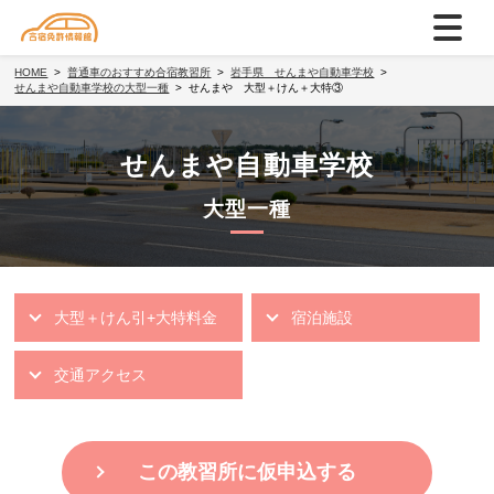
HOME
普通車のおすすめ合宿教習所
岩手県 せんまや自動車学校
せんまや自動車学校の大型一種
せんまや 大型＋けん＋大特③
せんまや自動車学校
大型一種
大型＋けん引+大特料金
宿泊施設
交通アクセス
この教習所に仮申込する