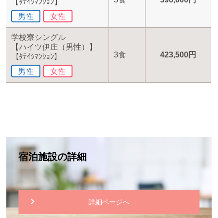
【ﾀﾃｲｼﾏﾝｼｮﾝ】
男性
女性
学校寮シングル
【ハイツ伊庄（男性）】
3食
423,500円
【ﾀﾃｲｼﾏﾝｼｮﾝ】
男性
女性
宿泊施設の詳細
詳細ページへ